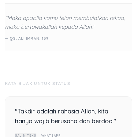
"Maka apabila kamu telah membulatkan tekad,
maka bertawakallah kepada Allah."
— QS. ALI IMRAN: 159
KATA BIJAK UNTUK STATUS
"Takdir adalah rahasia Allah, kita
hanya wajib berusaha dan berdoa."
SALIN TEKS
WHATSAPP