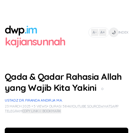
dwp
.im
🌙
A-
A+
INDEX
|
kajiansunnah
Qada & Qadar Rahasia Allah
yang Wajib Kita Yakini
○
USTADZ DR. FIRANDA ANDIRJA M.A.
23 MARCH 2025 • 5 VIEWS
• DURASI: 58:46
YOUTUBE SOURCE
WHATSAPP
TELEGRAM
COPY LINK
☆ BOOKMARK