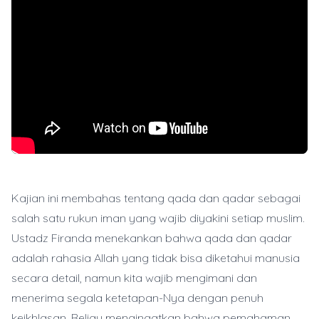
Kajian ini membahas tentang qada dan qadar sebagai
salah satu rukun iman yang wajib diyakini setiap muslim.
Ustadz Firanda menekankan bahwa qada dan qadar
adalah rahasia Allah yang tidak bisa diketahui manusia
secara detail, namun kita wajib mengimani dan
menerima segala ketetapan-Nya dengan penuh
keikhlasan. Beliau mengingatkan bahwa pemahaman