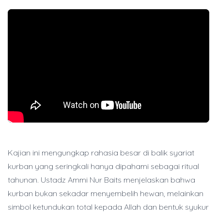
Kajian ini mengungkap rahasia besar di balik syariat
kurban yang seringkali hanya dipahami sebagai ritual
tahunan. Ustadz Ammi Nur Baits menjelaskan bahwa
kurban bukan sekadar menyembelih hewan, melainkan
simbol ketundukan total kepada Allah dan bentuk syukur