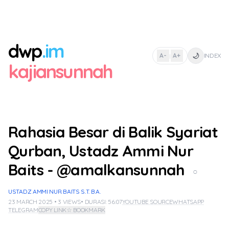
dwp
.im
🌙
A-
A+
INDEX
|
kajiansunnah
Rahasia Besar di Balik Syariat
Qurban, Ustadz Ammi Nur
Baits - @amalkansunnah
○
USTADZ AMMI NUR BAITS S.T. B.A.
23 MARCH 2025 • 3 VIEWS
• DURASI: 56:07
YOUTUBE SOURCE
WHATSAPP
TELEGRAM
COPY LINK
☆ BOOKMARK