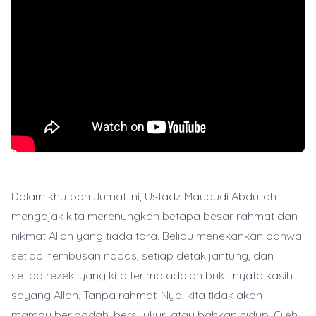
Dalam khutbah Jumat ini, Ustadz Maududi Abdullah
mengajak kita merenungkan betapa besar rahmat dan
nikmat Allah yang tiada tara. Beliau menekankan bahwa
setiap hembusan napas, setiap detak jantung, dan
setiap rezeki yang kita terima adalah bukti nyata kasih
sayang Allah. Tanpa rahmat-Nya, kita tidak akan
mampu beribadah, bersyukur, atau bahkan hidup. Oleh