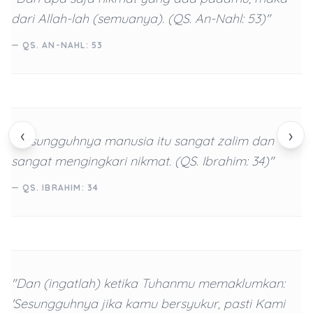
dari Allah-lah (semuanya). (QS. An-Nahl: 53)"
— QS. AN-NAHL: 53
‹
›
"Sesungguhnya manusia itu sangat zalim dan
sangat mengingkari nikmat. (QS. Ibrahim: 34)"
— QS. IBRAHIM: 34
"Dan (ingatlah) ketika Tuhanmu memaklumkan:
'Sesungguhnya jika kamu bersyukur, pasti Kami