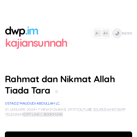
dwp
.im
🌙
A-
A+
INDEX
|
kajiansunnah
Rahmat dan Nikmat Allah
Tiada Tara
○
USTADZ MAUDUDI ABDULLAH LC.
01 JANUARY 2024 • 7 VIEWS
• DURASI: 29:57
YOUTUBE SOURCE
WHATSAPP
TELEGRAM
COPY LINK
☆ BOOKMARK