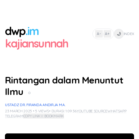
dwp
.im
🌙
A-
A+
INDEX
|
kajiansunnah
Rintangan dalam Menuntut
Ilmu
○
USTADZ DR. FIRANDA ANDIRJA M.A.
23 MARCH 2025 • 5 VIEWS
• DURASI: 1:09:36
YOUTUBE SOURCE
WHATSAPP
TELEGRAM
COPY LINK
☆ BOOKMARK