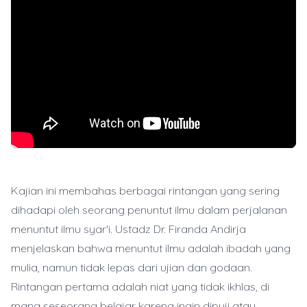
Kajian ini membahas berbagai rintangan yang sering
dihadapi oleh seorang penuntut ilmu dalam perjalanan
menuntut ilmu syar'i. Ustadz Dr. Firanda Andirja
menjelaskan bahwa menuntut ilmu adalah ibadah yang
mulia, namun tidak lepas dari ujian dan godaan.
Rintangan pertama adalah niat yang tidak ikhlas, di
mana seseorang belajar karena ingin dipuji atau