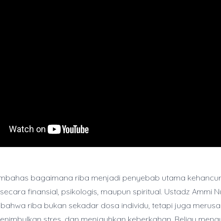
membahas bagaimana riba menjadi penyebab utama kehancu
secara finansial, psikologis, maupun spiritual. Ustadz Ammi N
bahwa riba bukan sekadar dosa individu, tetapi juga merus
 menimbulkan stres, dan menjauhkan keberkahan. Beliau mengu