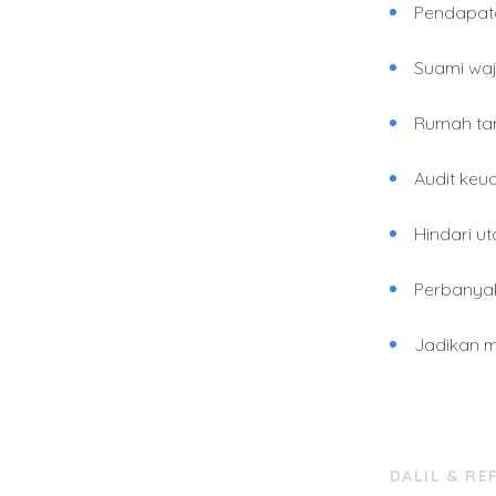
Pendapata
Suami waj
Rumah tan
Audit keu
Hindari u
Perbanyak
Jadikan m
DALIL & RE