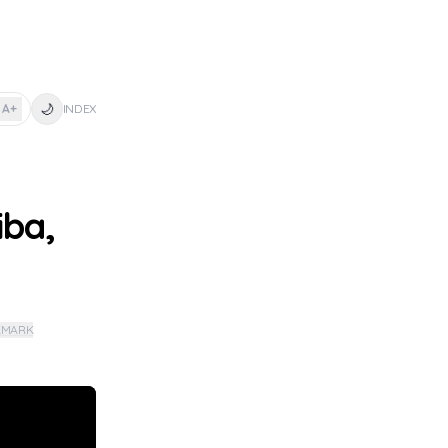
🌙
A+
INDEX
ba,
KMARK