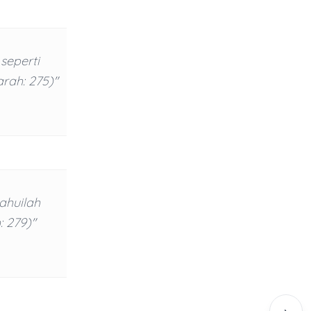
seperti
rah: 275)"
ahuilah
 279)"