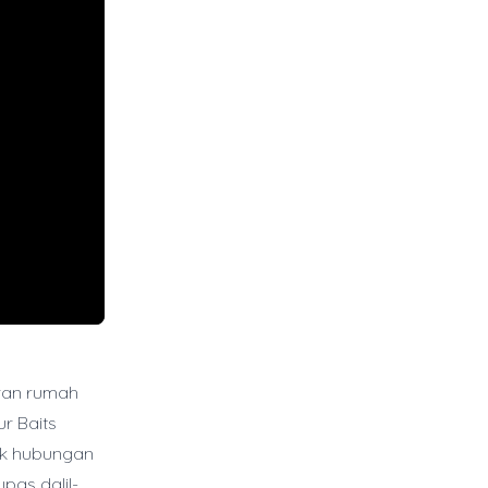
ran rumah
ur Baits
ak hubungan
pas dalil-