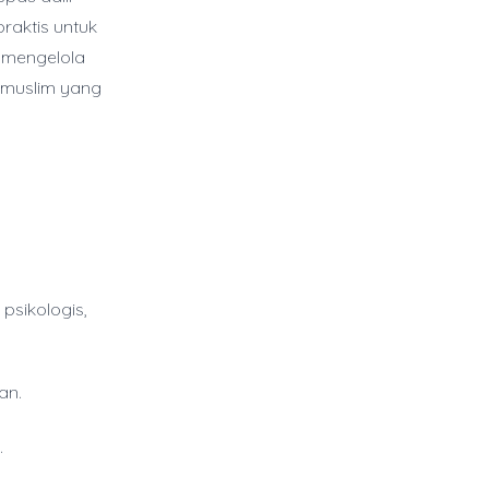
praktis untuk
n mengelola
a muslim yang
psikologis,
an.
.