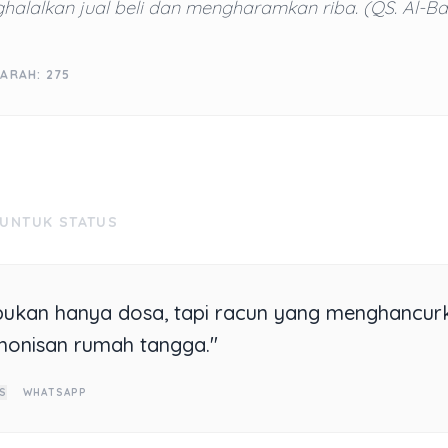
halalkan jual beli dan mengharamkan riba. (QS. Al-B
ARAH: 275
 UNTUK STATUS
bukan hanya dosa, tapi racun yang menghancur
onisan rumah tangga."
S
WHATSAPP