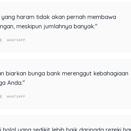
a yang haram tidak akan pernah membawa
ngan, meskipun jumlahnya banyak."
S
WHATSAPP
n biarkan bunga bank merenggut kebahagiaan
ga Anda."
S
WHATSAPP
i halal yang sedikit lebih baik daripada rezeki h