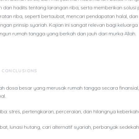
an dan hadits tentang larangan riba, serta memberikan solusi 
jeratan riba, seperti bertaubat, mencari pendapatan halal, da
gan prinsip syariah. Kajian ini sangat relevan bagi keluarg
gun rumah tangga yang berkah dan jauh dari murka Allah.
& CONCLUSIONS
ah dosa besar yang merusak rumah tangga secara finansial, 
al.
ba: stres, pertengkaran, perceraian, dan hilangnya keberkah
ubat, lunasi hutang, cari alternatif syariah, perbanyak sedekah