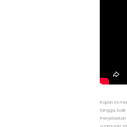
Kajian ini 
tangga, baik 
menjelaskan 
suami-istri,