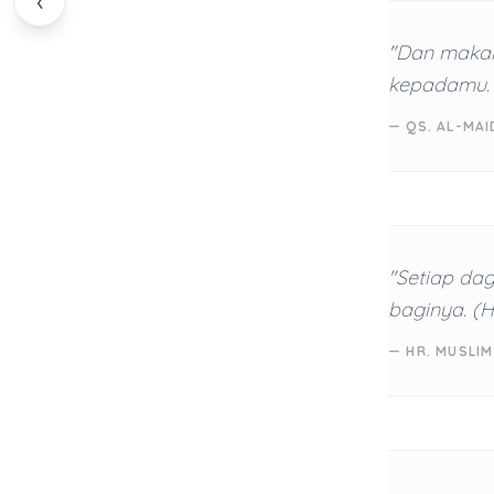
‹
"Dan makanl
kepadamu. 
— QS. AL-MAI
"Setiap da
baginya. (H
— HR. MUSLIM