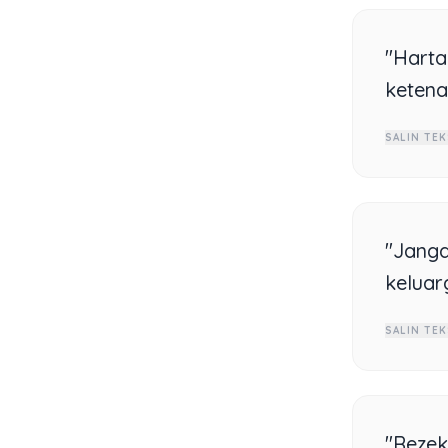
"Hart
ketena
SALIN TEK
"Janga
keluar
SALIN TEK
"Rezek