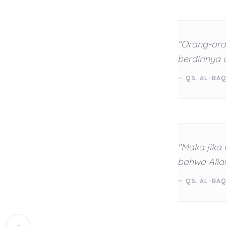
"Orang-ora
berdirinya 
— QS. AL-BAQ
"Maka jika 
bahwa Alla
— QS. AL-BAQ