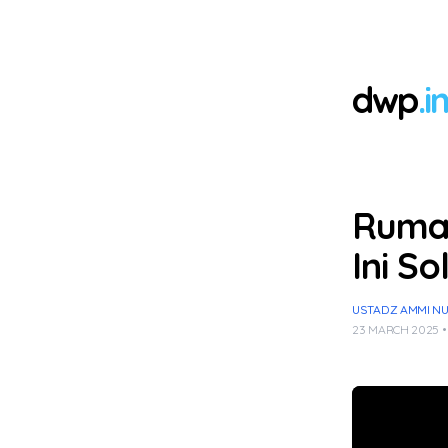
dwp
.i
Rumah
Ini S
USTADZ AMMI NUR 
23 MARCH 2025 •