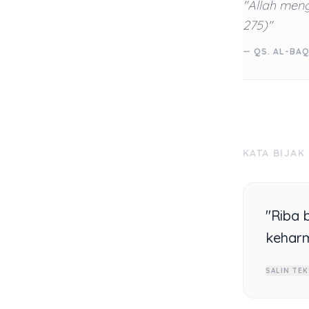
"Allah meng
275)"
— QS. AL-BAQ
KATA BIJAK
"Riba 
keharm
SALIN TEK