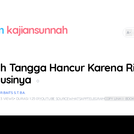
m
kajiansunnah
A-
|
 Tangga Hancur Karena Ri
olusinya
○
BAITS S.T. B.A.
 3 VIEWS
• DURASI: 1:25:01
YOUTUBE SOURCE
WHATSAPP
TELEGRAM
COPY LINK
☆ BOO