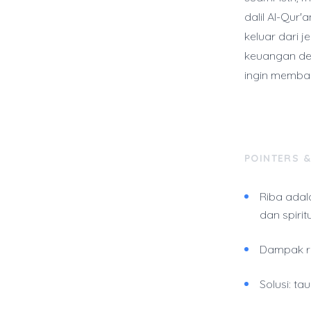
dalil Al-Qur'
keluar dari 
keuangan den
ingin memban
POINTERS 
Riba adal
dan spiritu
Dampak ri
Solusi: ta