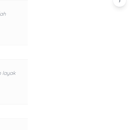
›
lah
h layak