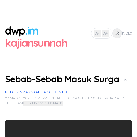
dwp
.im
🌙
A-
A+
INDEX
|
kajiansunnah
Sebab-Sebab Masuk Surga
○
USTADZ NIZAR SAAD JABAL LC. M.PD.
23 MARCH 2025 • 3 VIEWS
• DURASI: 1:50:51
YOUTUBE SOURCE
WHATSAPP
TELEGRAM
COPY LINK
☆ BOOKMARK