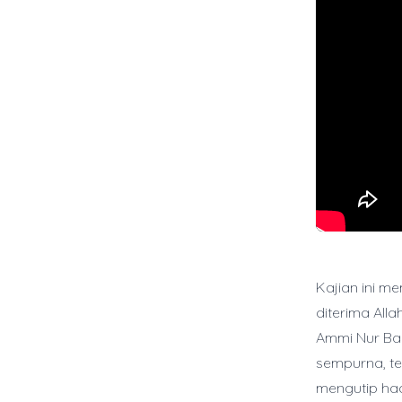
Kajian ini m
diterima All
Ammi Nur Bai
sempurna, te
mengutip ha