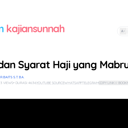
m
kajiansunnah
A-
|
 dan Syarat Haji yang Mabr
BAITS S.T. B.A.
 3 VIEWS
• DURASI: 46:36
YOUTUBE SOURCE
WHATSAPP
TELEGRAM
COPY LINK
☆ BOOK