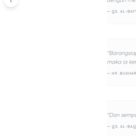
‹
— QS. AL-BAY
"Barangsiap
maka ia kem
— HR. BUKHAR
"Dan sempu
— QS. AL-BAQ