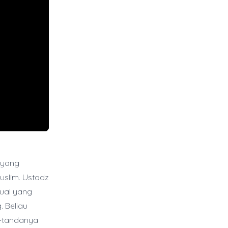
i yang
slim. Ustadz
tual yang
. Beliau
a-tandanya