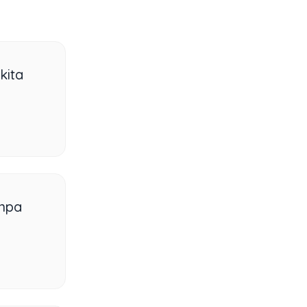
kita
anpa