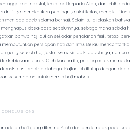
meninggalkan maksiat, lebih taat kepada Allah, dan lebih pedu
an ini juga menekankan pentingnya niat ikhlas, mengikuti tun
dan menjaga adab selama berhaji. Selain itu, dijelaskan bahwa
 menghapus dosa-dosa sebelumnya, sebagaimana sabda Na
atkan bahwa haji bukan sekadar perjalanan fisik, tetapi per
ng membutuhkan persiapan hati dan ilmu. Beliau mencontohk
h yang setelah haji justru semakin baik ibadahnya, namun 
ke kebiasaan buruk. Oleh karena itu, penting untuk mempelajar
konsistensi amal setelahnya. Kajian ini ditutup dengan doa a
kan kesempatan untuk meraih haji mabrur.
& CONCLUSIONS
ur adalah haji yang diterima Allah dan berdampak pada keb