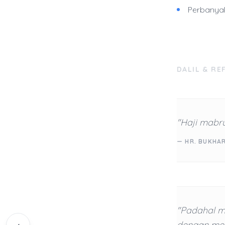
Perbanyak
DALIL & RE
"Haji mabru
— HR. BUKHA
"Padahal m
dengan mem