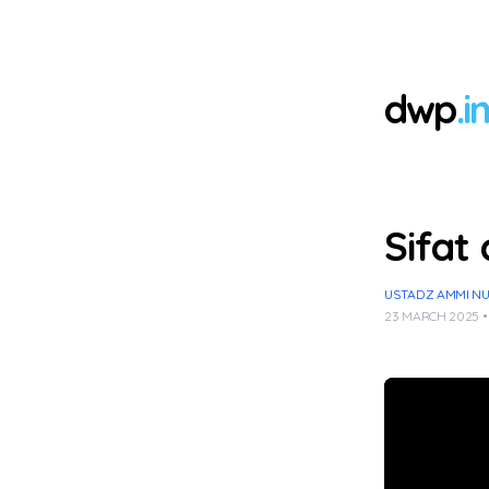
dwp
.i
Sifat
USTADZ AMMI NUR 
23 MARCH 2025 •