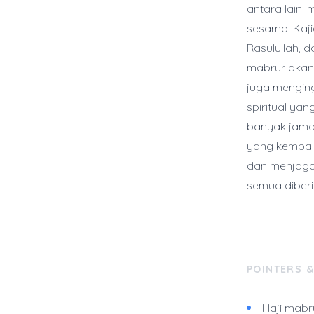
antara lain: 
sesama. Kaji
Rasulullah, 
mabrur akan
juga menging
spiritual ya
banyak jamaa
yang kembali 
dan menjaga 
semua diberi
POINTERS 
Haji mabr