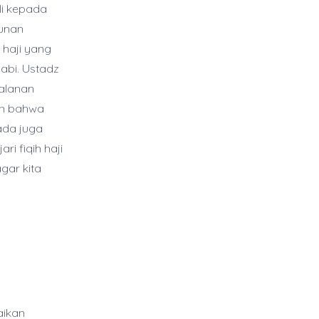
li kepada
tunan
 haji yang
bi. Ustadz
jalanan
an bahwa
ada juga
i fiqih haji
gar kita
aikan