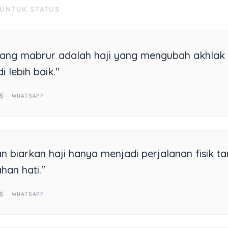
 UNTUK STATUS
yang mabrur adalah haji yang mengubah akhlak 
 lebih baik."
S
WHATSAPP
n biarkan haji hanya menjadi perjalanan fisik t
han hati."
S
WHATSAPP