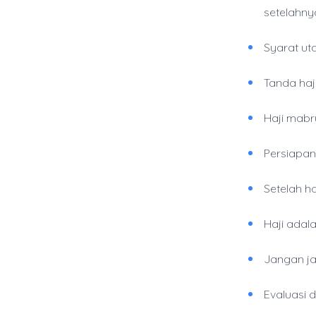
setelahny
Syarat ut
Tanda haj
Haji mab
Persiapan
Setelah ha
Haji adal
Jangan ja
Evaluasi d