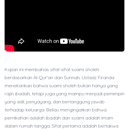
Kajian ini membahas sifat-sifat suami sholeh
berdasarkan Al-Qur'an dan Sunnah. Ustadz Firanda
menekankan bahwa suami sholeh bukan hanya yang
rajin ibadah, tetapi juga yang mampu menjadi pemimpin
yang adil, penyayang, dan bertanggung jawab
terhadap keluarga. Beliau mengingatkan bahwa
pernikahan adalah ibadah dan suami adalah imam
dalam rumah tangga. Sifat pertama adalah bertakwa