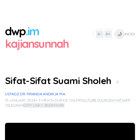
dwp
.im
🌙
A-
A+
INDEX
|
kajiansunnah
Sifat-Sifat Suami Sholeh
○
USTADZ DR. FIRANDA ANDIRJA M.A.
15 JANUARY 2024 • 3 VIEWS
• DURASI: 1:06:39
YOUTUBE SOURCE
WHATSAPP
TELEGRAM
COPY LINK
☆ BOOKMARK