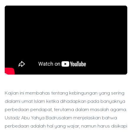
Kajian ini membahas tentang kebingungan yang sering
dialami umat Islam ketika dihadapkan pada banyaknya
perbedaan pendapat, terutama dalam masalah agama.
Ustadz Abu Yahya Badrusalam menjelaskan bahwa
perbedaan adalah hal yang wajar, namun harus disikapi