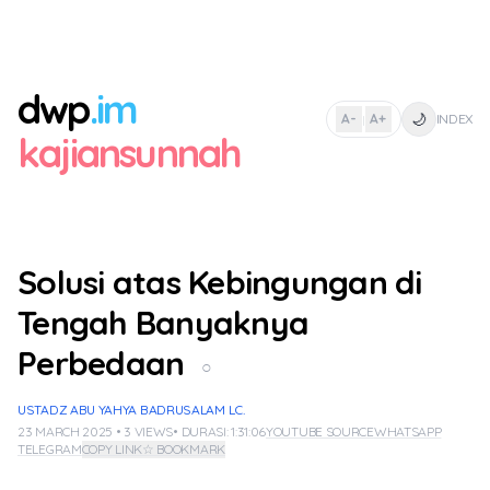
dwp
.im
🌙
A-
A+
INDEX
|
kajiansunnah
Solusi atas Kebingungan di
Tengah Banyaknya
Perbedaan
○
USTADZ ABU YAHYA BADRUSALAM LC.
23 MARCH 2025 • 3 VIEWS
• DURASI: 1:31:06
YOUTUBE SOURCE
WHATSAPP
TELEGRAM
COPY LINK
☆ BOOKMARK