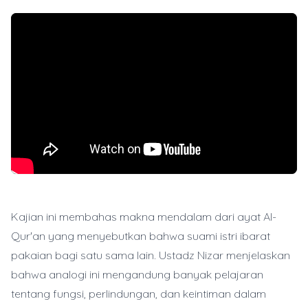
Kajian ini membahas makna mendalam dari ayat Al-
Qur'an yang menyebutkan bahwa suami istri ibarat
pakaian bagi satu sama lain. Ustadz Nizar menjelaskan
bahwa analogi ini mengandung banyak pelajaran
tentang fungsi, perlindungan, dan keintiman dalam