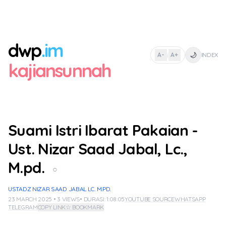
dwp
.im
🌙
A-
A+
INDEX
|
kajiansunnah
Suami Istri Ibarat Pakaian -
Ust. Nizar Saad Jabal, Lc.,
M.pd.
○
USTADZ NIZAR SAAD JABAL LC. M.PD.
23 MARCH 2025 • 3 VIEWS
• DURASI: 1:08:05
YOUTUBE SOURCE
WHATSAPP
TELEGRAM
COPY LINK
☆ BOOKMARK