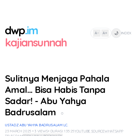
dwp
.im
🌙
A-
A+
INDEX
|
kajiansunnah
Sulitnya Menjaga Pahala
Amal… Bisa Habis Tanpa
Sadar! - Abu Yahya
Badrusalam
○
USTADZ ABU YAHYA BADRUSALAM LC.
23 MARCH 2025 • 3 VIEWS
• DURASI: 1:35:25
YOUTUBE SOURCE
WHATSAPP
TELEGRAM
COPY LINK
☆ BOOKMARK