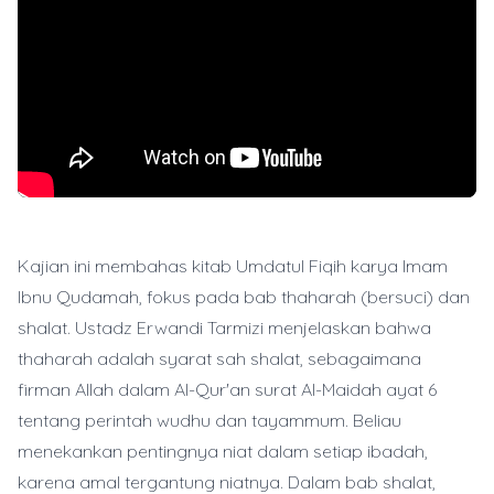
Kajian ini membahas kitab Umdatul Fiqih karya Imam
Ibnu Qudamah, fokus pada bab thaharah (bersuci) dan
shalat. Ustadz Erwandi Tarmizi menjelaskan bahwa
thaharah adalah syarat sah shalat, sebagaimana
firman Allah dalam Al-Qur'an surat Al-Maidah ayat 6
tentang perintah wudhu dan tayammum. Beliau
menekankan pentingnya niat dalam setiap ibadah,
karena amal tergantung niatnya. Dalam bab shalat,