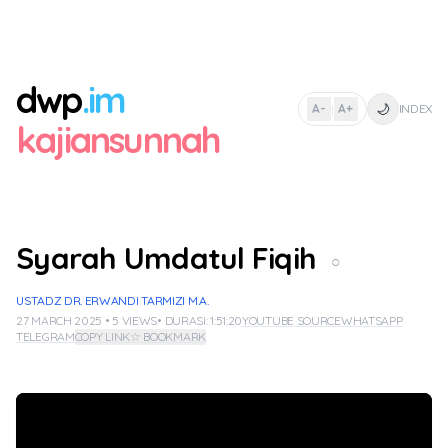
dwp
.im
🌙
A-
A+
INDEX
|
kajiansunnah
Syarah Umdatul Fiqih
○
USTADZ DR. ERWANDI TARMIZI M.A.
27 MARCH 2025 • 5 VIEWS
• DURASI: 1:51:20
YOUTUBE SOURCE
WHATSAPP
TELEGRAM
COPY LINK
☆ BOOKMARK