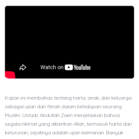
Kajian ini membahas tentang harta, anak, dan keluarga
sebagai ujian dan fitnah dalam kehidupan seorang
Muslim. Ustadz Abdullah Zaen menjelaskan bahwa
segala nikmat yang diberikan Allah, termasuk harta dan
keturunan, sejatinya adalah ujian keimanan. Banyak