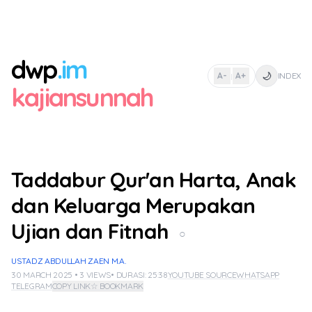
dwp
.im
🌙
A-
A+
INDEX
|
kajiansunnah
Taddabur Qur'an Harta, Anak
dan Keluarga Merupakan
Ujian dan Fitnah
○
USTADZ ABDULLAH ZAEN M.A.
30 MARCH 2025 • 3 VIEWS
• DURASI: 25:38
YOUTUBE SOURCE
WHATSAPP
TELEGRAM
COPY LINK
☆ BOOKMARK