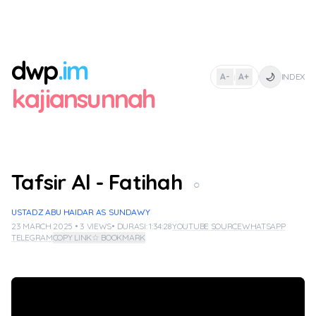
dwp
.im
🌙
A-
A+
INDEX
|
kajiansunnah
Tafsir Al - Fatihah
○
USTADZ ABU HAIDAR AS SUNDAWY
23 MARCH 2025 • 3 VIEWS
• DURASI: 1:34:28
YOUTUBE SOURCE
WHATSAPP
TELEGRAM
COPY LINK
☆ BOOKMARK