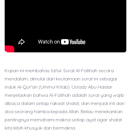
Kajian ini membahas tafsir Surat Al-Fatihah secara
mendalam, dimulai dari keutamaan surat ini sebagai
induk Al-Qur'an (Ummul Kitab). Ustadz Abu Haidar
menjelaskan bahwa Al-Fatihah adalah surat yang wajib
dibaca dalam setiap rakaat shalat, dan menjadi inti dari
doa seorang hamba kepada Allah. Beliau menekankan
pentingnya memahami makna setiap ayat agar shalat
kita lebih khusyuk dan bermakna.