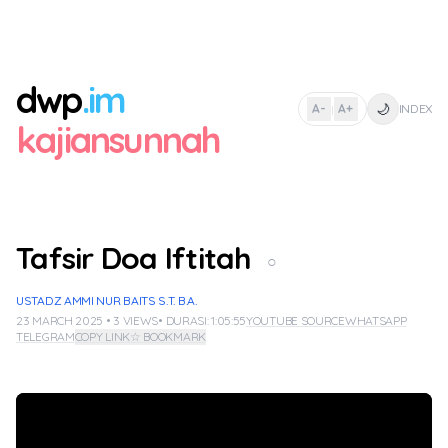
dwp
.im
🌙
A-
A+
INDEX
|
kajiansunnah
Tafsir Doa Iftitah
○
USTADZ AMMI NUR BAITS S.T. B.A.
23 MARCH 2025 • 3 VIEWS
• DURASI: 1:05:55
YOUTUBE SOURCE
WHATSAPP
TELEGRAM
COPY LINK
☆ BOOKMARK