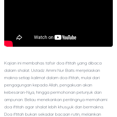
Kajian ini membahas tafsir doa iftitah yang dibaca
dalam shalat. Ustadz Ammi Nur Baits menjelaskan
makna setiap kalimat dalam doa iftitah, mulai dari
pengagungan kepada Allah, pengakuan akan
kebesaran-Nya, hingga permohonan petunjuk dan
ampunan. Beliau menekankan pentingnya memahami
doa iftitah agar shalat lebih khusyuk dan bermakna.
Doa iftitah bukan sekadar bacaan rutin, melainkan