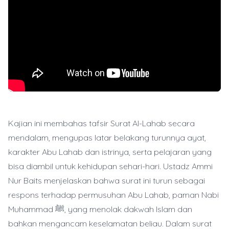
Kajian ini membahas tafsir Surat Al-Lahab secara
mendalam, mengupas latar belakang turunnya ayat,
karakter Abu Lahab dan istrinya, serta pelajaran yang
bisa diambil untuk kehidupan sehari-hari. Ustadz Ammi
Nur Baits menjelaskan bahwa surat ini turun sebagai
respons terhadap permusuhan Abu Lahab, paman Nabi
Muhammad ﷺ, yang menolak dakwah Islam dan
bahkan mengancam keselamatan beliau. Dalam surat