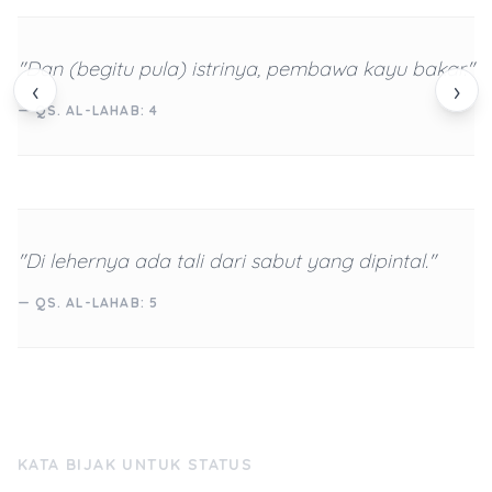
"Dan (begitu pula) istrinya, pembawa kayu bakar."
‹
›
— QS. AL-LAHAB: 4
"Di lehernya ada tali dari sabut yang dipintal."
— QS. AL-LAHAB: 5
KATA BIJAK UNTUK STATUS