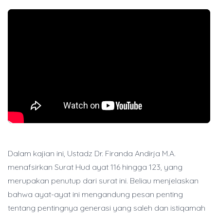
Dalam kajian ini, Ustadz Dr. Firanda Andirja M.A.
menafsirkan Surat Hud ayat 116 hingga 123, yang
merupakan penutup dari surat ini. Beliau menjelaskan
bahwa ayat-ayat ini mengandung pesan penting
tentang pentingnya generasi yang saleh dan istiqamah