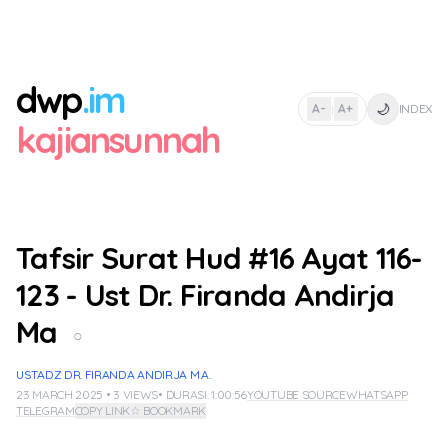
dwp
.im
🌙
A-
A+
INDEX
|
kajiansunnah
Tafsir Surat Hud #16 Ayat 116-
123 - Ust Dr. Firanda Andirja
Ma
○
USTADZ DR. FIRANDA ANDIRJA M.A.
23 MARCH 2025 • 3 VIEWS
• DURASI: 1:00:56
YOUTUBE SOURCE
WHATSAPP
TELEGRAM
COPY LINK
☆ BOOKMARK