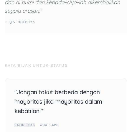
dan di bumi dan kepada-Nya-lah dikembalikan
segala urusan."
— QS. HUD: 123
KATA BIJAK UNTUK STATUS
"Jangan takut berbeda dengan
mayoritas jika mayoritas dalam
kebatilan."
SALIN TEKS
WHATSAPP