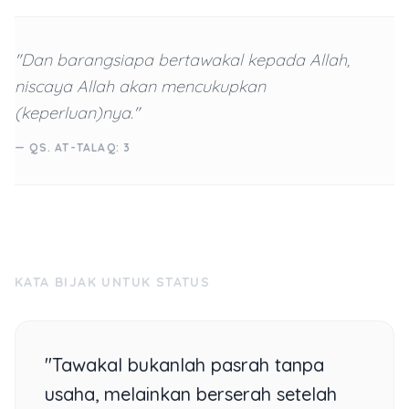
"Dan barangsiapa bertawakal kepada Allah,
niscaya Allah akan mencukupkan
(keperluan)nya."
— QS. AT-TALAQ: 3
KATA BIJAK UNTUK STATUS
"Tawakal bukanlah pasrah tanpa
usaha, melainkan berserah setelah