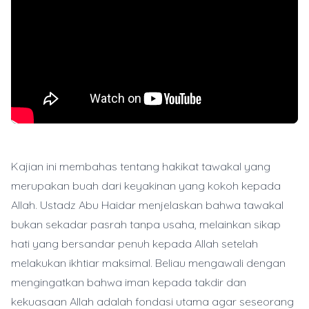
Kajian ini membahas tentang hakikat tawakal yang
merupakan buah dari keyakinan yang kokoh kepada
Allah. Ustadz Abu Haidar menjelaskan bahwa tawakal
bukan sekadar pasrah tanpa usaha, melainkan sikap
hati yang bersandar penuh kepada Allah setelah
melakukan ikhtiar maksimal. Beliau mengawali dengan
mengingatkan bahwa iman kepada takdir dan
kekuasaan Allah adalah fondasi utama agar seseorang