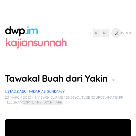
dwp
.im
🌙
A-
A+
INDEX
|
kajiansunnah
Tawakal Buah dari Yakin
○
USTADZ ABU HAIDAR AS SUNDAWY
23 MARCH 2025 • 6 VIEWS
• DURASI: 1:33:28
YOUTUBE SOURCE
WHATSAPP
TELEGRAM
COPY LINK
☆ BOOKMARK