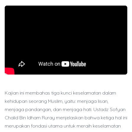
Kajian ini membahas tiga kunci keselamatan dalam
kehidupan seorang Muslim, yaitu: menjaga lisan,
menjaga pandangan, dan menjaga hati. Ustadz Sofyan
Chalid Bin Idham Ruray menjelaskan bahwa ketiga hal ini
merupakan fondasi utama untuk meraih keselamatan