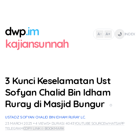
dwp
.im
🌙
A-
A+
INDEX
|
kajiansunnah
3 Kunci Keselamatan Ust
Sofyan Chalid Bin Idham
Ruray di Masjid Bungur
○
USTADZ SOFYAN CHALID BIN IDHAM RURAY LC.
23 MARCH 2025 • 4 VIEWS
• DURASI: 40:43
YOUTUBE SOURCE
WHATSAPP
TELEGRAM
COPY LINK
☆ BOOKMARK