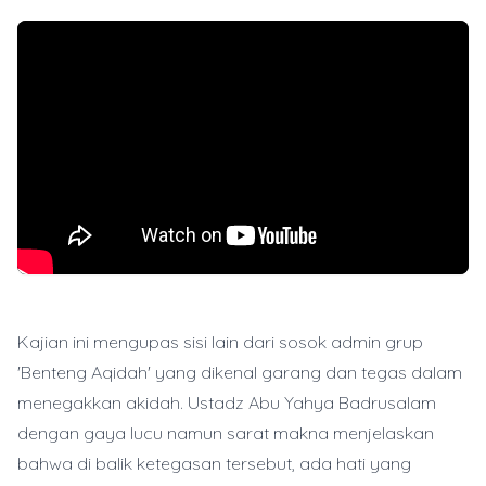
Kajian ini mengupas sisi lain dari sosok admin grup
'Benteng Aqidah' yang dikenal garang dan tegas dalam
menegakkan akidah. Ustadz Abu Yahya Badrusalam
dengan gaya lucu namun sarat makna menjelaskan
bahwa di balik ketegasan tersebut, ada hati yang