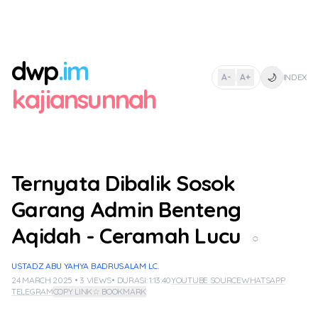
dwp
.im
🌙
A-
A+
INDEX
|
kajiansunnah
Ternyata Dibalik Sosok
Garang Admin Benteng
Aqidah - Ceramah Lucu
○
USTADZ ABU YAHYA BADRUSALAM LC.
24 MARCH 2025 • 3 VIEWS
• DURASI: 1:13:40
YOUTUBE SOURCE
WHATSAPP
TELEGRAM
COPY LINK
☆ BOOKMARK