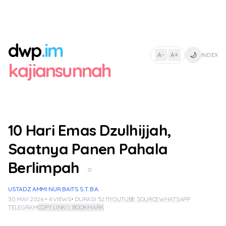
dwp
.im
🌙
A-
A+
INDEX
|
kajiansunnah
10 Hari Emas Dzulhijjah,
Saatnya Panen Pahala
Berlimpah
○
USTADZ AMMI NUR BAITS S.T. B.A.
30 MAY 2026 • 4 VIEWS
• DURASI: 52:11
YOUTUBE SOURCE
WHATSAPP
TELEGRAM
COPY LINK
☆ BOOKMARK