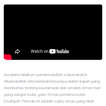
Assalamu'alaikum warahmatullahi wabarakatuh.
Alhamdulillah, kita kembali berjumpa dalam kajian yang
membahas tentang keutamaan dan amalan di hari-hari
yang sangat mulia, yaitu 10 hari pertama bulan
Dzulhijjah. Periode ini adalah waktu emas yang Allah