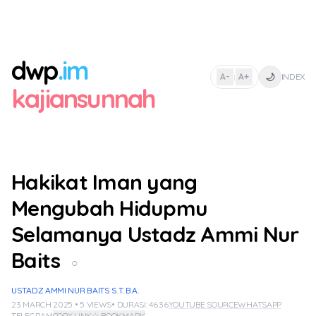
dwp
.im
🌙
A-
A+
INDEX
|
kajiansunnah
Hakikat Iman yang
Mengubah Hidupmu
Selamanya Ustadz Ammi Nur
Baits
○
USTADZ AMMI NUR BAITS S.T. B.A.
23 MARCH 2025 • 5 VIEWS
• DURASI: 46:36
YOUTUBE SOURCE
WHATSAPP
TELEGRAM
COPY LINK
☆ BOOKMARK