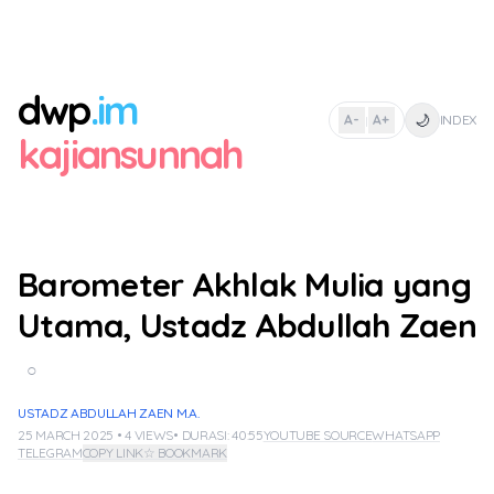
dwp
.im
🌙
A-
A+
INDEX
|
kajiansunnah
Barometer Akhlak Mulia yang
Utama, Ustadz Abdullah Zaen
○
USTADZ ABDULLAH ZAEN M.A.
25 MARCH 2025 • 4 VIEWS
• DURASI: 40:55
YOUTUBE SOURCE
WHATSAPP
TELEGRAM
COPY LINK
☆ BOOKMARK