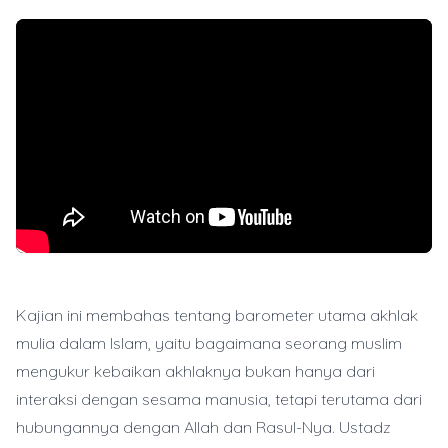
Kajian ini membahas tentang barometer utama akhlak
mulia dalam Islam, yaitu bagaimana seorang muslim
mengukur kebaikan akhlaknya bukan hanya dari
interaksi dengan sesama manusia, tetapi terutama dari
hubungannya dengan Allah dan Rasul-Nya. Ustadz