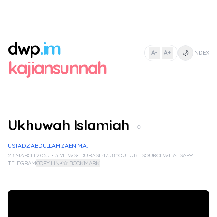
dwp
.im
🌙
A-
A+
INDEX
|
kajiansunnah
Ukhuwah Islamiah
○
USTADZ ABDULLAH ZAEN M.A.
23 MARCH 2025 • 3 VIEWS
• DURASI: 47:58
YOUTUBE SOURCE
WHATSAPP
TELEGRAM
COPY LINK
☆ BOOKMARK