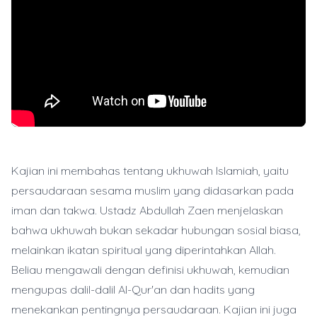
Kajian ini membahas tentang ukhuwah Islamiah, yaitu
persaudaraan sesama muslim yang didasarkan pada
iman dan takwa. Ustadz Abdullah Zaen menjelaskan
bahwa ukhuwah bukan sekadar hubungan sosial biasa,
melainkan ikatan spiritual yang diperintahkan Allah.
Beliau mengawali dengan definisi ukhuwah, kemudian
mengupas dalil-dalil Al-Qur'an dan hadits yang
menekankan pentingnya persaudaraan. Kajian ini juga