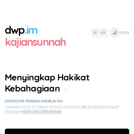
dwp
.im
🌙
A-
A+
INDEX
|
kajiansunnah
Menyingkap Hakikat
Kebahagiaan
○
USTADZ DR. FIRANDA ANDIRJA M.A.
23 MARCH 2025 • 3 VIEWS
• DURASI: 20:21
YOUTUBE SOURCE
WHATSAPP
TELEGRAM
COPY LINK
☆ BOOKMARK