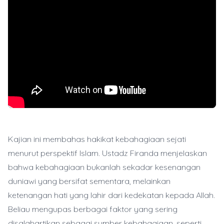
Kajian ini membahas hakikat kebahagiaan sejati
menurut perspektif Islam. Ustadz Firanda menjelaskan
bahwa kebahagiaan bukanlah sekadar kesenangan
duniawi yang bersifat sementara, melainkan
ketenangan hati yang lahir dari kedekatan kepada Allah.
Beliau mengupas berbagai faktor yang sering
disalahartikan sebagai sumber kebahagiaan, seperti