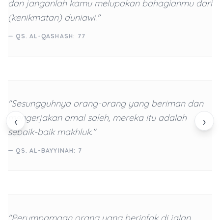
dan janganlah kamu melupakan bahagianmu dari
(kenikmatan) duniawi."
— QS. AL-QASHASH: 77
"Sesungguhnya orang-orang yang beriman dan
mengerjakan amal saleh, mereka itu adalah
‹
›
sebaik-baik makhluk."
— QS. AL-BAYYINAH: 7
"Perumpamaan orang yang berinfak di jalan