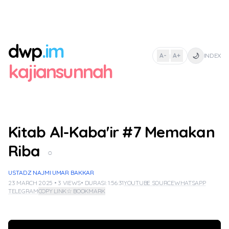
dwp
.im
🌙
A-
A+
INDEX
|
kajiansunnah
Kitab Al-Kaba'ir #7 Memakan
Riba
○
USTADZ NAJMI UMAR BAKKAR
23 MARCH 2025 • 3 VIEWS
• DURASI: 1:56:31
YOUTUBE SOURCE
WHATSAPP
TELEGRAM
COPY LINK
☆ BOOKMARK