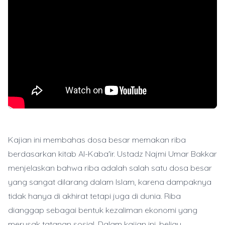
Kajian ini membahas dosa besar memakan riba
berdasarkan kitab Al-Kaba'ir. Ustadz Najmi Umar Bakkar
menjelaskan bahwa riba adalah salah satu dosa besar
yang sangat dilarang dalam Islam, karena dampaknya
tidak hanya di akhirat tetapi juga di dunia. Riba
dianggap sebagai bentuk kezaliman ekonomi yang
merusak tatanan sosial. Dalam kajian ini, beliau