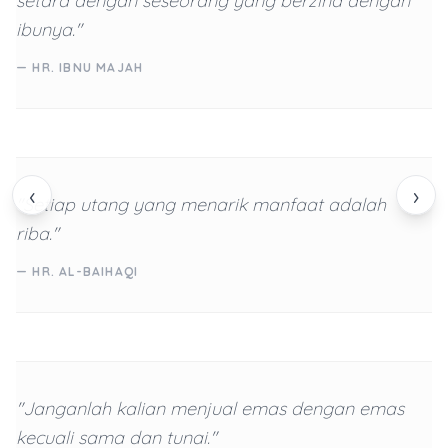
setara dengan seseorang yang berzina dengan
ibunya."
— HR. IBNU MAJAH
‹
›
"Setiap utang yang menarik manfaat adalah
riba."
— HR. AL-BAIHAQI
"Janganlah kalian menjual emas dengan emas
kecuali sama dan tunai."