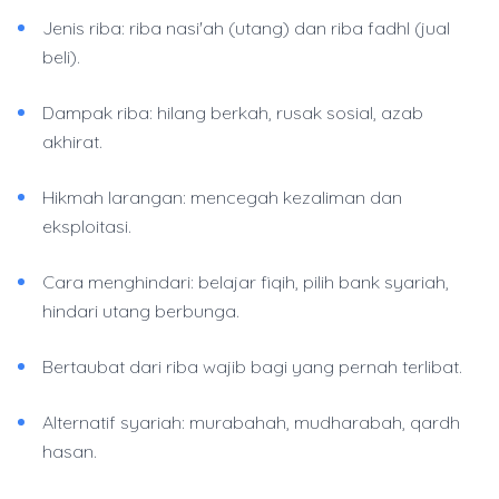
Jenis riba: riba nasi'ah (utang) dan riba fadhl (jual
beli).
Dampak riba: hilang berkah, rusak sosial, azab
akhirat.
Hikmah larangan: mencegah kezaliman dan
eksploitasi.
Cara menghindari: belajar fiqih, pilih bank syariah,
hindari utang berbunga.
Bertaubat dari riba wajib bagi yang pernah terlibat.
Alternatif syariah: murabahah, mudharabah, qardh
hasan.