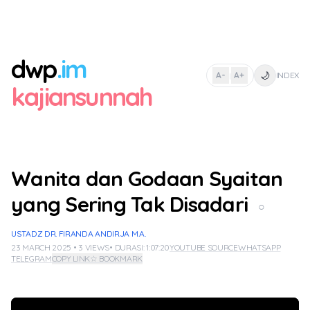
dwp
.im
🌙
A-
A+
INDEX
|
kajiansunnah
Wanita dan Godaan Syaitan
yang Sering Tak Disadari
○
USTADZ DR. FIRANDA ANDIRJA M.A.
23 MARCH 2025 • 3 VIEWS
• DURASI: 1:07:20
YOUTUBE SOURCE
WHATSAPP
TELEGRAM
COPY LINK
☆ BOOKMARK