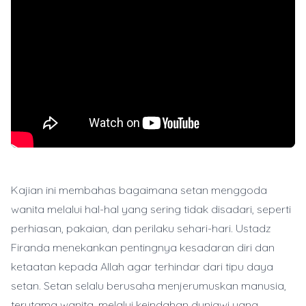
Kajian ini membahas bagaimana setan menggoda
wanita melalui hal-hal yang sering tidak disadari, seperti
perhiasan, pakaian, dan perilaku sehari-hari. Ustadz
Firanda menekankan pentingnya kesadaran diri dan
ketaatan kepada Allah agar terhindar dari tipu daya
setan. Setan selalu berusaha menjerumuskan manusia,
terutama wanita, melalui keindahan duniawi yang