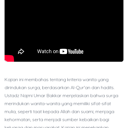
Kajian ini membahas tentang kriteria wanita yang
dirindukan surga, berdasarkan Al-Qur'an dan hadits.
Ustadz Najmi Umar Bakkar menjelaskan bahwa surga
merindukan wanita-wanita yang memiliki sifat-sifat
mulia, seperti taat kepada Allah dan suami, menjaga
kehormatan, serta menjadi sumber kebaikan bagi
keluarga dan masyarakat. Kajian ini menekankan