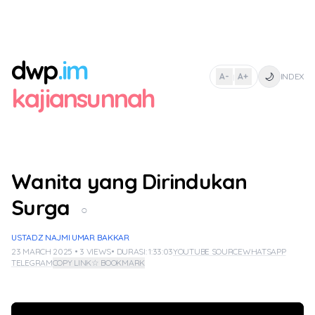
dwp
.im
🌙
A-
A+
INDEX
|
kajiansunnah
Wanita yang Dirindukan
Surga
○
USTADZ NAJMI UMAR BAKKAR
23 MARCH 2025 • 3 VIEWS
• DURASI: 1:33:03
YOUTUBE SOURCE
WHATSAPP
TELEGRAM
COPY LINK
☆ BOOKMARK