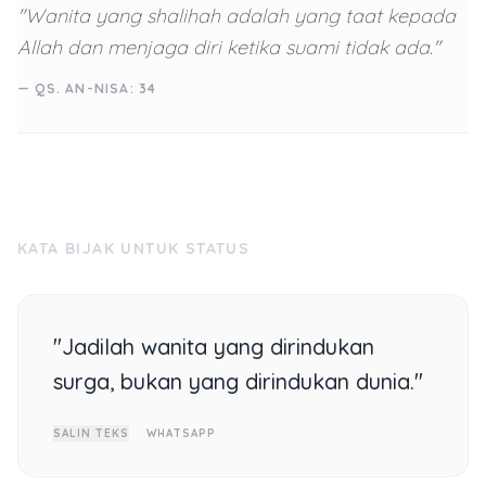
"Wanita yang shalihah adalah yang taat kepada
Allah dan menjaga diri ketika suami tidak ada."
— QS. AN-NISA: 34
KATA BIJAK UNTUK STATUS
"Jadilah wanita yang dirindukan
surga, bukan yang dirindukan dunia."
SALIN TEKS
WHATSAPP