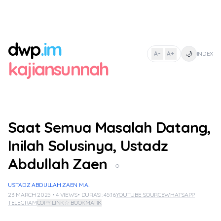
dwp
.im
🌙
A-
A+
INDEX
|
kajiansunnah
Saat Semua Masalah Datang,
Inilah Solusinya, Ustadz
Abdullah Zaen
○
USTADZ ABDULLAH ZAEN M.A.
23 MARCH 2025 • 4 VIEWS
• DURASI: 45:16
YOUTUBE SOURCE
WHATSAPP
TELEGRAM
COPY LINK
☆ BOOKMARK