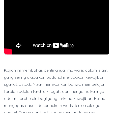
Kajian ini membahas pentingnya ilmu waris dalam Islam,
yang sering diabaikan padahal merupakan kewajiban
syariat. Ustadz Nizar menekankan bahwa mempelajari
faraidh adalah fardhu kifayah, dan mengamalkannya
adalah fardhu ain bagi yang terkena kewajiban. Beliau
mengupas dasar-dasar hukum waris, termasuk ayat-
ayat Al-Qur'an dan hadits yang menjadi landasan.