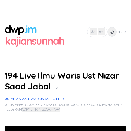
dwp
.im
🌙
A-
A+
INDEX
|
kajiansunnah
194 Live Ilmu Waris Ust Nizar
Saad Jabal
○
USTADZ NIZAR SAAD JABAL LC. M.PD.
01 DECEMBER 2024 • 3 VIEWS
• DURASI: 50:08
YOUTUBE SOURCE
WHATSAPP
TELEGRAM
COPY LINK
☆ BOOKMARK