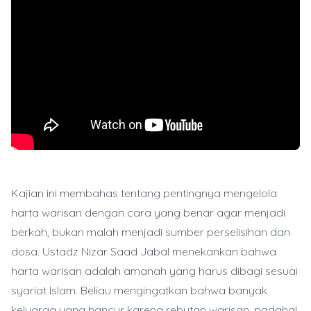
Kajian ini membahas tentang pentingnya mengelola
harta warisan dengan cara yang benar agar menjadi
berkah, bukan malah menjadi sumber perselisihan dan
dosa. Ustadz Nizar Saad Jabal menekankan bahwa
harta warisan adalah amanah yang harus dibagi sesuai
syariat Islam. Beliau mengingatkan bahwa banyak
keluarga yang hancur karena rebutan warisan, padahal