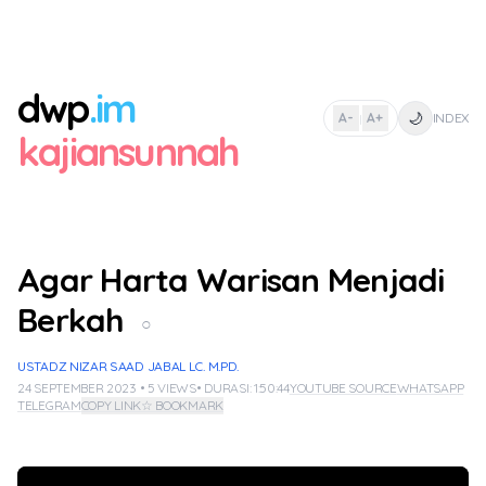
dwp
.im
🌙
A-
A+
INDEX
|
kajiansunnah
Agar Harta Warisan Menjadi
Berkah
○
USTADZ NIZAR SAAD JABAL LC. M.PD.
24 SEPTEMBER 2023 • 5 VIEWS
• DURASI: 1:50:44
YOUTUBE SOURCE
WHATSAPP
TELEGRAM
COPY LINK
☆ BOOKMARK