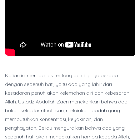
Kajian ini membahas tentang pentingnya berdoa
dengan sepenuh hati, yaitu doa yang lahir dari
kesadaran penuh akan kelemahan diri dan kebesaran
Allah. Ustadz Abdullah Zaen menekankan bahwa doa
bukan sekadar ritual lisan, melainkan ibadah yang
membutuhkan konsentrasi, keyakinan, dan
penghayatan. Beliau menguraikan bahwa doa yang
sepenuh hati akan mendekatkan hamba kepada Allah,