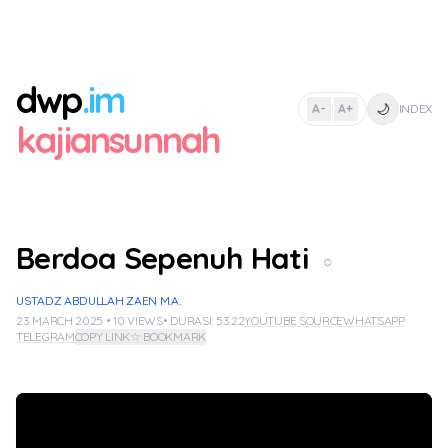
dwp
.im
🌙
A-
A+
INDEX
|
kajiansunnah
Berdoa Sepenuh Hati
○
USTADZ ABDULLAH ZAEN M.A.
23 MARCH 2025 • 10 VIEWS
• DURASI: 53:22
YOUTUBE SOURCE
WHATSAPP
TELEGRAM
COPY LINK
☆ BOOKMARK