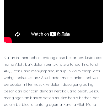
Kajian ini membahas tentang dosa besar berdusta atas
nama Allah, baik dalam bentuk fatwa tanpa ilmu, tafsir
Al-Qur'an yang menyimpang, maupun klaim mimpi atau
wahyu palsu. Ustadz Abu Haidar menekankan bahwa
perbuatan ini termasuk ke dalam dosa yang paling
besar dan diancam dengan neraka yang pedih. Beliau
mengingatkan bahwa setiap muslim harus berhati-hati
dalam berbicara tentang agama, karena Allah Maha