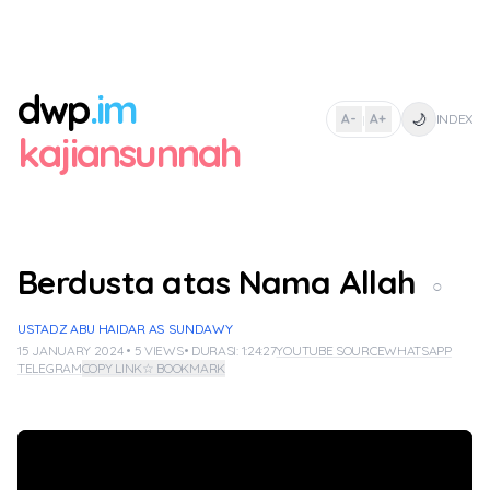
dwp
.im
🌙
A-
A+
INDEX
|
kajiansunnah
Berdusta atas Nama Allah
○
USTADZ ABU HAIDAR AS SUNDAWY
15 JANUARY 2024 • 5 VIEWS
• DURASI: 1:24:27
YOUTUBE SOURCE
WHATSAPP
TELEGRAM
COPY LINK
☆ BOOKMARK