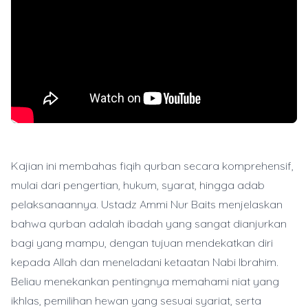
Kajian ini membahas fiqih qurban secara komprehensif,
mulai dari pengertian, hukum, syarat, hingga adab
pelaksanaannya. Ustadz Ammi Nur Baits menjelaskan
bahwa qurban adalah ibadah yang sangat dianjurkan
bagi yang mampu, dengan tujuan mendekatkan diri
kepada Allah dan meneladani ketaatan Nabi Ibrahim.
Beliau menekankan pentingnya memahami niat yang
ikhlas, pemilihan hewan yang sesuai syariat, serta