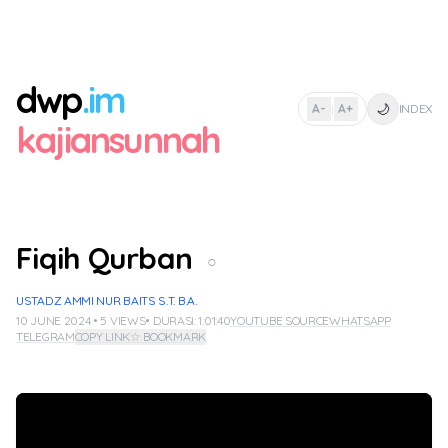
dwp
.im
🌙
A-
A+
INDEX
|
kajiansunnah
Fiqih Qurban
○
USTADZ AMMI NUR BAITS S.T. B.A.
10 JUNE 2024 • 5 VIEWS
• DURASI: 1:01:40
YOUTUBE SOURCE
WHATSAPP
TELEGRAM
COPY LINK
☆ BOOKMARK