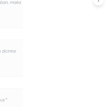
›
rban, maka
dicintai
us."