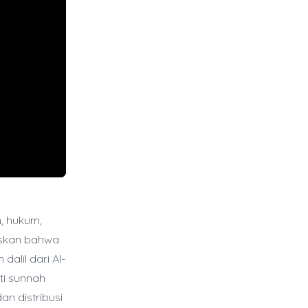
, hukum,
askan bahwa
alil dari Al-
ti sunnah
n distribusi