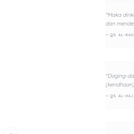
"Maka diri
dan mendeka
— QS. AL-KAU
"Daging-dag
(keridhaan
— QS. AL-HAJ