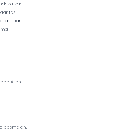
endekatkan
daritas
l tahunan,
ama.
da Allah.
ca basmalah.