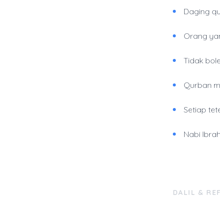
Daging qu
Orang ya
Tidak bol
Qurban me
Setiap te
Nabi Ibra
DALIL & RE