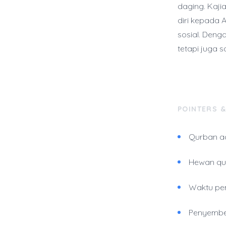
daging. Kaji
diri kepada 
sosial. Deng
tetapi juga 
POINTERS 
Qurban ad
Hewan qur
Waktu peny
Penyembel