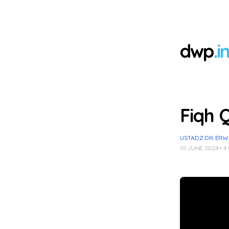
dwp
.i
Fiqh 
USTADZ DR. ERWA
10 JUNE 2024 • 4