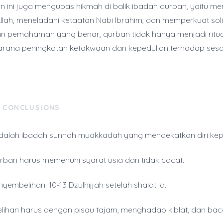
an ini juga mengupas hikmah di balik ibadah qurban, yaitu m
Allah, meneladani ketaatan Nabi Ibrahim, dan memperkuat soli
an pemahaman yang benar, qurban tidak hanya menjadi ritua
sarana peningkatan ketakwaan dan kepedulian terhadap ses
& CONCLUSIONS
alah ibadah sunnah muakkadah yang mendekatkan diri kepa
ban harus memenuhi syarat usia dan tidak cacat.
embelihan: 10-13 Dzulhijjah setelah shalat Id.
ihan harus dengan pisau tajam, menghadap kiblat, dan ba