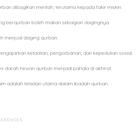
rban dibagikan mentah, terutama kepada fakir miskin.
ng berqurban boleh makan sebagian dagingnya.
eh menjual daging qurban.
ngajarkan ketaatan, pengorbanan, dan kepedulian sosial.
tes darah hewan qurban menjadi pahala di akhirat.
him adalah teladan utama dalam ibadah qurban.
FERENCES