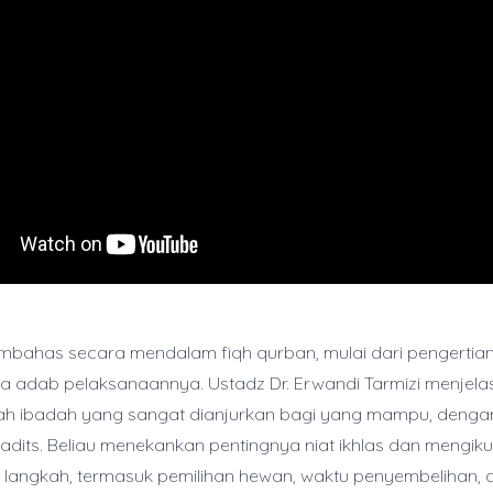
embahas secara mendalam fiqh qurban, mulai dari pengertian
ga adab pelaksanaannya. Ustadz Dr. Erwandi Tarmizi menjel
h ibadah yang sangat dianjurkan bagi yang mampu, dengan d
adits. Beliau menekankan pentingnya niat ikhlas dan mengiku
 langkah, termasuk pemilihan hewan, waktu penyembelihan, da