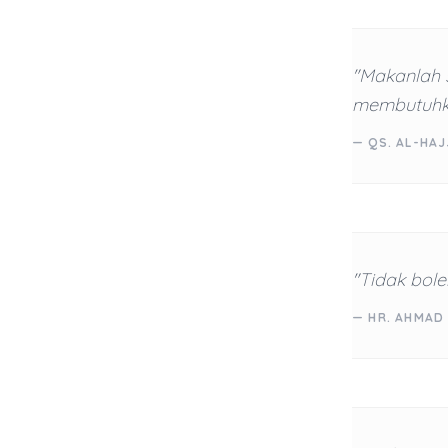
"Makanlah 
membutuhk
— QS. AL-HAJ
"Tidak bole
— HR. AHMAD