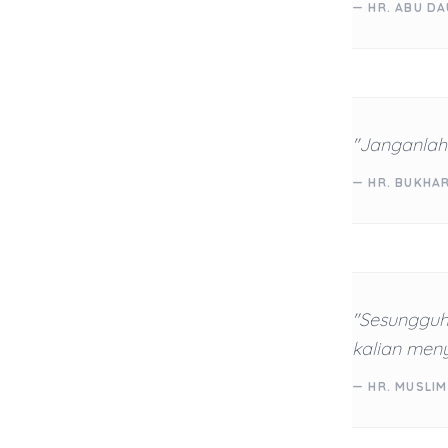
— HR. ABU D
"Janganlah
— HR. BUKHA
"Sesungguh
kalian men
— HR. MUSLIM