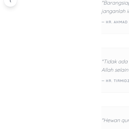
‹
"Barangsia
janganlah i
— HR. AHMAD
"Tidak ada
Allah sela
— HR. TIRMID
"Hewan qurb