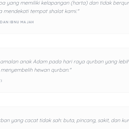
pa yang memiliki kelapangan (harta) dan tidak berqu
a mendekati tempat shalat kami."
 DAN IBNU MAJAH
 amalan anak Adam pada hari raya qurban yang lebih 
in menyembelih hewan qurban."
ZI
an yang cacat tidak sah: buta, pincang, sakit, dan kur