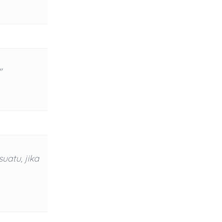
"
uatu, jika