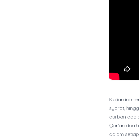
Kajian ini m
syarat, hing
qurban adala
Qur'an dan h
dalam setiap