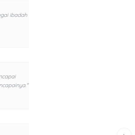
agai ibadah
encapai
ncapainya."