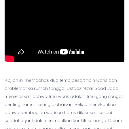
Kajian ini membahas dua tema besar: fiqih waris dan
problematika rumah tangga. Ustadz Nizar Saad Jabal
menjelaskan bahwa ilmu waris adalah ilmu yang sangat
penting namun sering diabaikan. Beliau menekankan
bahwa pembagian warisan harus dilakukan sesuai
syariat agar tidak menimbulkan konflik keluarga. Dalam
konteks rumah tangga, beliau mengupas berbagai