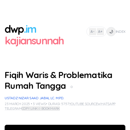
dwp
.im
🌙
A-
A+
INDEX
|
kajiansunnah
Fiqih Waris & Problematika
Rumah Tangga
○
USTADZ NIZAR SAAD JABAL LC. M.PD.
23 MARCH 2025 • 3 VIEWS
• DURASI: 57:57
YOUTUBE SOURCE
WHATSAPP
TELEGRAM
COPY LINK
☆ BOOKMARK