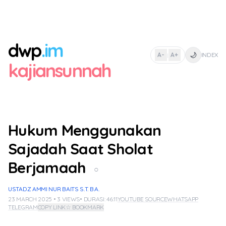
dwp
.im
🌙
A-
A+
INDEX
|
kajiansunnah
Hukum Menggunakan
Sajadah Saat Sholat
Berjamaah
○
USTADZ AMMI NUR BAITS S.T. B.A.
23 MARCH 2025 • 3 VIEWS
• DURASI: 46:11
YOUTUBE SOURCE
WHATSAPP
TELEGRAM
COPY LINK
☆ BOOKMARK