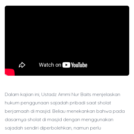
Dalam kajian ini, Ustadz Ammi Nur Baits menjelaskan
hukum penggunaan sajadah pribadi saat sholat
berjamaah di masjid. Beliau menekankan bahwa pada
dasarnya sholat di masjid dengan menggunakan
sajadah sendiri diperbolehkan, namun perlu