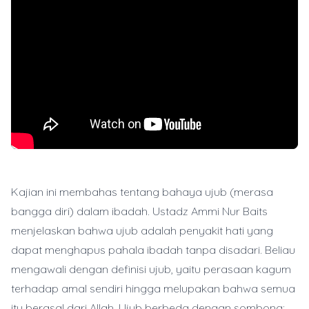
Kajian ini membahas tentang bahaya ujub (merasa
bangga diri) dalam ibadah. Ustadz Ammi Nur Baits
menjelaskan bahwa ujub adalah penyakit hati yang
dapat menghapus pahala ibadah tanpa disadari. Beliau
mengawali dengan definisi ujub, yaitu perasaan kagum
terhadap amal sendiri hingga melupakan bahwa semua
itu berasal dari Allah. Ujub berbeda dengan sombong;