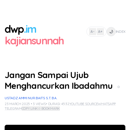
dwp
.im
🌙
A-
A+
INDEX
|
kajiansunnah
Jangan Sampai Ujub
Menghancurkan Ibadahmu
○
USTADZ AMMI NUR BAITS S.T. B.A.
23 MARCH 2025 • 3 VIEWS
• DURASI: 45:32
YOUTUBE SOURCE
WHATSAPP
TELEGRAM
COPY LINK
☆ BOOKMARK