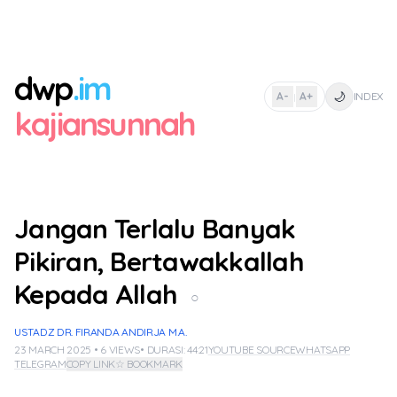
dwp
.im
🌙
A-
A+
INDEX
|
kajiansunnah
Jangan Terlalu Banyak
Pikiran, Bertawakkallah
Kepada Allah
○
USTADZ DR. FIRANDA ANDIRJA M.A.
23 MARCH 2025 • 6 VIEWS
• DURASI: 44:21
YOUTUBE SOURCE
WHATSAPP
TELEGRAM
COPY LINK
☆ BOOKMARK