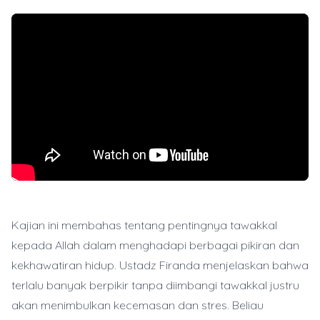
Kajian ini membahas tentang pentingnya tawakkal
kepada Allah dalam menghadapi berbagai pikiran dan
kekhawatiran hidup. Ustadz Firanda menjelaskan bahwa
terlalu banyak berpikir tanpa diimbangi tawakkal justru
akan menimbulkan kecemasan dan stres. Beliau