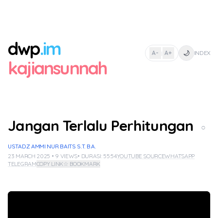
dwp
.im
🌙
A-
A+
INDEX
|
kajiansunnah
Jangan Terlalu Perhitungan
○
USTADZ AMMI NUR BAITS S.T. B.A.
23 MARCH 2025 • 9 VIEWS
• DURASI: 55:54
YOUTUBE SOURCE
WHATSAPP
TELEGRAM
COPY LINK
☆ BOOKMARK