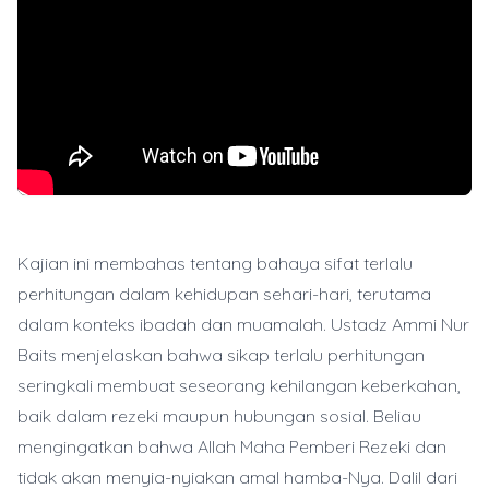
Kajian ini membahas tentang bahaya sifat terlalu
perhitungan dalam kehidupan sehari-hari, terutama
dalam konteks ibadah dan muamalah. Ustadz Ammi Nur
Baits menjelaskan bahwa sikap terlalu perhitungan
seringkali membuat seseorang kehilangan keberkahan,
baik dalam rezeki maupun hubungan sosial. Beliau
mengingatkan bahwa Allah Maha Pemberi Rezeki dan
tidak akan menyia-nyiakan amal hamba-Nya. Dalil dari