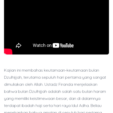
Kajian ini membahas keutamaan-keutamaan bulan
Dzulhijjah, terutama sepuluh hari pertama yang sangat
dimuliakan oleh Allah. Ustadz Firanda menjelaskan
bahwa bulan Dzulhijjah adalah salah satu bulan haram
yang memiliki keistimewaan besar, dan di dalamnya
terdapat ibadah haji serta hari raya Idul Adha. Beliau
menekankan bahwa amalan di sepuluh hari pertama