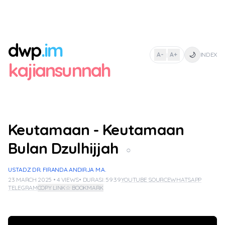
dwp
.im
🌙
A-
A+
INDEX
|
kajiansunnah
Keutamaan - Keutamaan
Bulan Dzulhijjah
○
USTADZ DR. FIRANDA ANDIRJA M.A.
23 MARCH 2025 • 4 VIEWS
• DURASI: 59:39
YOUTUBE SOURCE
WHATSAPP
TELEGRAM
COPY LINK
☆ BOOKMARK