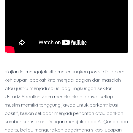
Kajian ini mengajak kita merenungkan posisi diri dalam
kehidupan: apakah kita menjadi bagian dari masalah
atau justru menjadi solusi bagi lingkungan sekitar.
Ustadz Abdullah Zaen menekankan bahwa setiap
muslim memiliki tanggung jawab untuk berkontribusi
positif, bukan sekadar menjadi penonton atau bahkan
sumber kerusakan. Dengan merujuk pada Al-Qur'an dan
hadits, beliau menguraikan bagaimana sikap, ucapan,