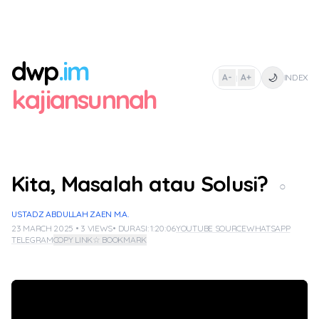
dwp
.im
🌙
A-
A+
INDEX
|
kajiansunnah
Kita, Masalah atau Solusi?
○
USTADZ ABDULLAH ZAEN M.A.
23 MARCH 2025 • 3 VIEWS
• DURASI: 1:20:06
YOUTUBE SOURCE
WHATSAPP
TELEGRAM
COPY LINK
☆ BOOKMARK