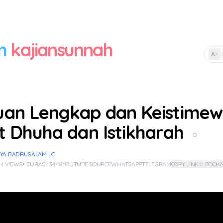
m
kajiansunnah
A-
|
an Lengkap dan Keistime
t Dhuha dan Istikharah
○
YA BADRUSALAM LC.
 4 VIEWS
• DURASI: 34:48
YOUTUBE SOURCE
WHATSAPP
TELEGRAM
COPY LINK
☆ BOOK