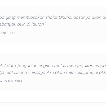
pa yang membiasakan sholat Dhuha, dosanya akan d
banyak buih di lautan."
ZI NO. 760
k Adam, janganlah engkau malas mengerjakan empat
(sholat Dhuha), niscaya Aku akan mencukupimu di akhi
WUD NO. 1289