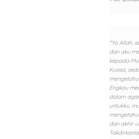
— HR. BUKHAR
"Ya Allah,
dan aku m
kepada-Mu 
Kuasa, sed
mengetahui.
Engkau men
dalam agam
untukku, mu
mengetahui
dan akhir u
Takdirkanla