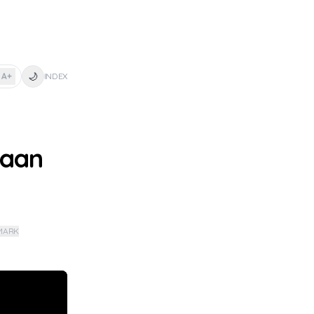
🌙
A+
INDEX
waan
MARK