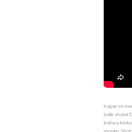
Kajian ini m
balik sholat
bahwa kedua 
muslim. Shol