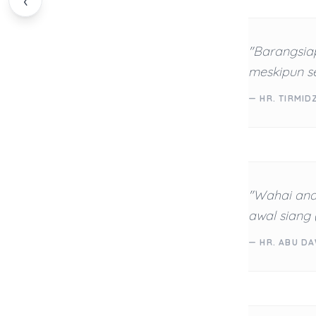
‹
"Barangsia
meskipun se
— HR. TIRMID
"Wahai ana
awal siang 
— HR. ABU DA