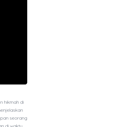
n hikmah di
menjelaskan
dupan seorang
an di waktu