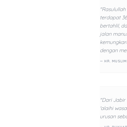
"Rasulullah
terdapat 36
bertahlil, d
jalan manu
kemungkaran
dengan menj
— HR. MUSLIM
"Dari Jabir 
'alaihi was
urusan seb