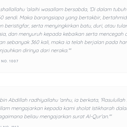
 shallallahu 'alaihi wasallam bersabda, 'Di dalam tubu
0 sendi. Maka barangsiapa yang bertakbir, bertahmid,
an beristigfar, serta menyingkirkan batu, duri, atau tula
sia, dan menyuruh kepada kebaikan serta mencegah d
 sebanyak 360 kali, maka ia telah berjalan pada hari
auhkan dirinya dari neraka.'"
 NO. 1007
bin Abdillah radhiyallahu 'anhu, ia berkata, 'Rasulullah 
allam mengajarkan kepada kami sholat Istikharah dal
agaimana beliau mengajarkan surat Al-Qur'an.'"