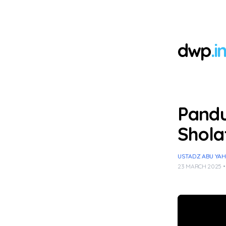
dwp
.i
Pandu
Shola
USTADZ ABU YAH
23 MARCH 2025 •