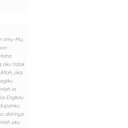
 ilmu-Mu,
hon
 Maha
 aku tidak
llah, jika
agiku
nlah ia
ika Engkau
dupanku,
u darinya.
anlah aku