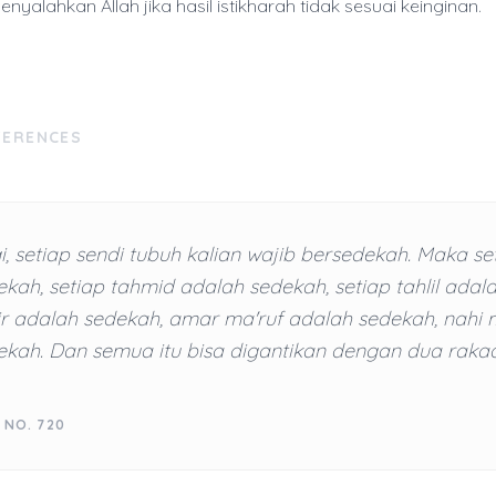
yalahkan Allah jika hasil istikharah tidak sesuai keinginan.
FERENCES
i, setiap sendi tubuh kalian wajib bersedekah. Maka se
kah, setiap tahmid adalah sedekah, setiap tahlil adal
ir adalah sedekah, amar ma'ruf adalah sedekah, nahi
kah. Dan semua itu bisa digantikan dengan dua rakaa
 NO. 720