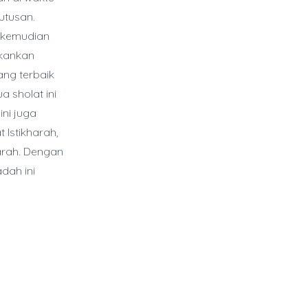
utusan.
, kemudian
ekankan
ng terbaik
 sholat ini
ini juga
Istikharah,
arah. Dengan
dah ini