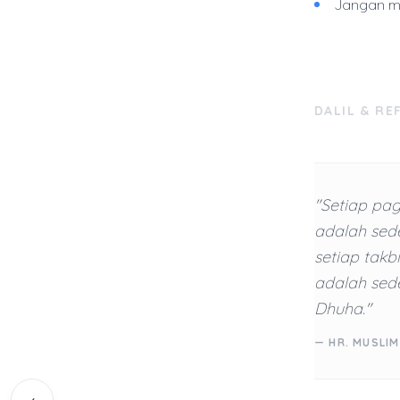
Jangan men
DALIL & RE
"Setiap pag
adalah sede
setiap takb
adalah sede
Dhuha."
— HR. MUSLIM