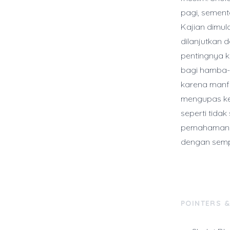
pagi, sement
Kajian dimula
dilanjutkan 
pentingnya 
bagi hamba-N
karena manfa
mengupas kes
seperti tida
pemahaman y
dengan sempu
POINTERS 