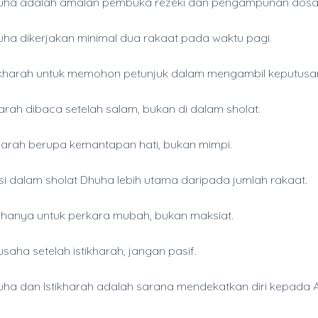
huha adalah amalan pembuka rezeki dan pengampunan dosa
uha dikerjakan minimal dua rakaat pada waktu pagi.
tikharah untuk memohon petunjuk dalam mengambil keputusa
harah dibaca setelah salam, bukan di dalam sholat.
ikharah berupa kemantapan hati, bukan mimpi.
si dalam sholat Dhuha lebih utama daripada jumlah rakaat.
h hanya untuk perkara mubah, bukan maksiat.
saha setelah istikharah, jangan pasif.
uha dan Istikharah adalah sarana mendekatkan diri kepada A