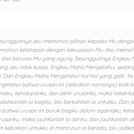
I NO. 1162
 sesungguhnya aku memohon pilihan kepada-Mu dengan
emohon ketetapan dengan kekuasaan-Mu. Aku memo
dari karunia-Mu yang agung. Sesungguhnya Engkau
ang aku tidak kuasa. Engkau Maha Mengetahui, sedang
 Dan Engkau Maha Mengetahui hal-hal yang gaib. Ya A
getahui bahwa urusan ini (sebutkan namanya) baik b
aku, kehidupanku, dan akhir urusanku, maka takdirka
dahkanlah ia bagiku, lalu berkahilah ia untukku. Dan j
 bahwa urusan ini buruk bagiku dalam agamaku, kehi
rusanku, maka jauhkanlah ia dariku, dan jauhkanlah ak
h kebaikan untukku di mana pun ia berada, lalu jadik