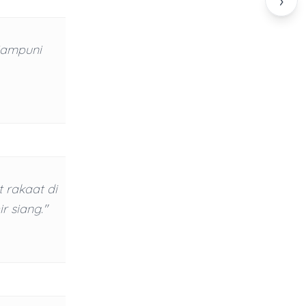
›
iampuni
 rakaat di
r siang."