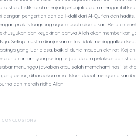
ara sholat Istikharah menjadi petunjuk dalam mengambil kep
i dengan pengertian dan dalil-dalil dari Al-Qur'an dan hadits
dengan praktik langsung agar mudah diamalkan. Beliau men
kekhusyukan dan keyakinan bahwa Allah akan memberikan ya
ya. Setiap muslim dianjurkan untuk tidak meninggalkan kedua
atnya yang luar biasa, baik di dunia maupun akhirat. Kajian 
alahan umum yang sering terjadi dalam pelaksanaan sholat 
k sabar menunggu jawaban atau salah memahami hasil istikh
ang benar, diharapkan umat Islam dapat mengamalkan iba
rna dan meraih ridha Allah.
& CONCLUSIONS