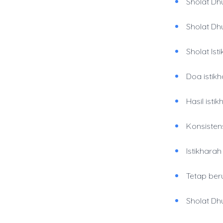
Sholat D
Sholat Dh
Sholat Is
Doa istik
Hasil ist
Konsisten
Istikhara
Tetap beru
Sholat Dh