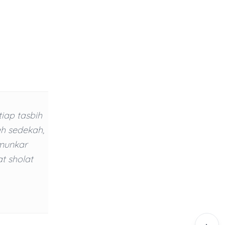
tiap tasbih
ah sedekah,
 munkar
t sholat