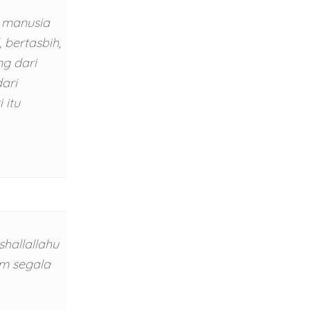
h manusia
 bertasbih,
ng dari
ari
 itu
shallallahu
am segala