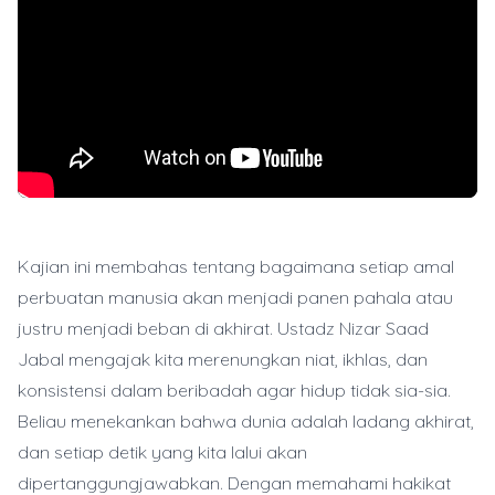
Kajian ini membahas tentang bagaimana setiap amal
perbuatan manusia akan menjadi panen pahala atau
justru menjadi beban di akhirat. Ustadz Nizar Saad
Jabal mengajak kita merenungkan niat, ikhlas, dan
konsistensi dalam beribadah agar hidup tidak sia-sia.
Beliau menekankan bahwa dunia adalah ladang akhirat,
dan setiap detik yang kita lalui akan
dipertanggungjawabkan. Dengan memahami hakikat