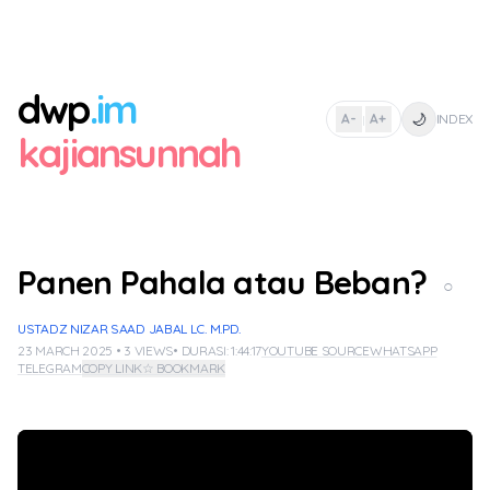
dwp
.im
🌙
A-
A+
INDEX
|
kajiansunnah
Panen Pahala atau Beban?
○
USTADZ NIZAR SAAD JABAL LC. M.PD.
23 MARCH 2025 • 3 VIEWS
• DURASI: 1:44:17
YOUTUBE SOURCE
WHATSAPP
TELEGRAM
COPY LINK
☆ BOOKMARK