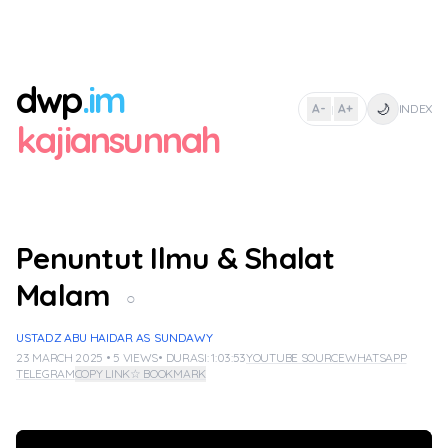
dwp
.im
🌙
A-
A+
INDEX
|
kajiansunnah
Penuntut Ilmu & Shalat
Malam
○
USTADZ ABU HAIDAR AS SUNDAWY
23 MARCH 2025 • 5 VIEWS
• DURASI: 1:03:53
YOUTUBE SOURCE
WHATSAPP
TELEGRAM
COPY LINK
☆ BOOKMARK