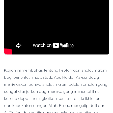
Kajian ini membahas tentang keutamaan shalat malam
bagi penuntut ilmu. Ustadz Abu Haidar As-sundawy
menjelaskan bahwa shalat malam adalah amalan yang
sangat dianjurkan bagi mereka yang menuntut ilmu,
karena dapat meningkatkan konsentrasi, keikhlasan,
dan kedekatan dengan Allah. Beliau mengutip dalil dari
Al-Qur'an dan hadits yang menekankan pentingnya