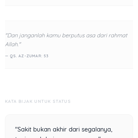
"Dan janganlah kamu berputus asa dari rahmat
Allah."
— QS. AZ-ZUMAR: 53
KATA BIJAK UNTUK STATUS
"Sakit bukan akhir dari segalanya,