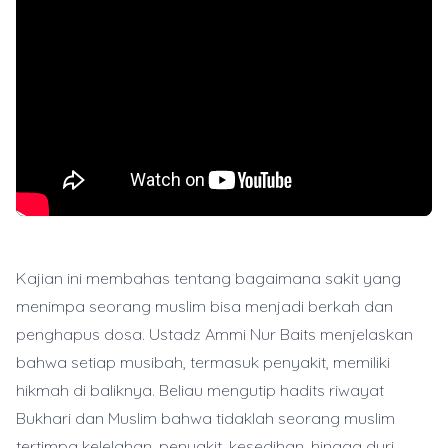
Kajian ini membahas tentang bagaimana sakit yang
menimpa seorang muslim bisa menjadi berkah dan
penghapus dosa. Ustadz Ammi Nur Baits menjelaskan
bahwa setiap musibah, termasuk penyakit, memiliki
hikmah di baliknya. Beliau mengutip hadits riwayat
Bukhari dan Muslim bahwa tidaklah seorang muslim
tertimpa kelelahan, penyakit, kesedihan, hingga duri