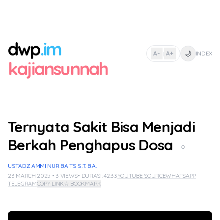
dwp
.im
🌙
A-
A+
INDEX
|
kajiansunnah
Ternyata Sakit Bisa Menjadi
Berkah Penghapus Dosa
○
USTADZ AMMI NUR BAITS S.T. B.A.
23 MARCH 2025 • 3 VIEWS
• DURASI: 42:33
YOUTUBE SOURCE
WHATSAPP
TELEGRAM
COPY LINK
☆ BOOKMARK