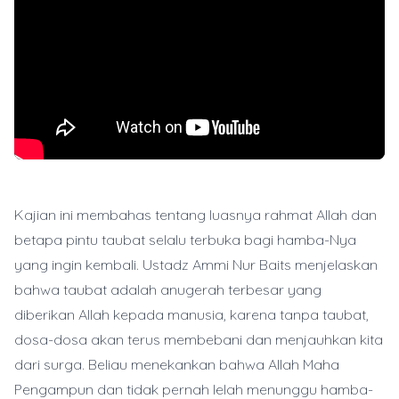
Kajian ini membahas tentang luasnya rahmat Allah dan
betapa pintu taubat selalu terbuka bagi hamba-Nya
yang ingin kembali. Ustadz Ammi Nur Baits menjelaskan
bahwa taubat adalah anugerah terbesar yang
diberikan Allah kepada manusia, karena tanpa taubat,
dosa-dosa akan terus membebani dan menjauhkan kita
dari surga. Beliau menekankan bahwa Allah Maha
Pengampun dan tidak pernah lelah menunggu hamba-