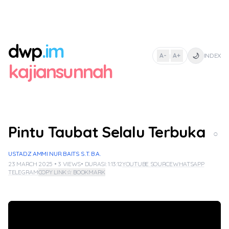
dwp
.im
🌙
A-
A+
INDEX
|
kajiansunnah
Pintu Taubat Selalu Terbuka
○
USTADZ AMMI NUR BAITS S.T. B.A.
23 MARCH 2025 • 3 VIEWS
• DURASI: 1:13:12
YOUTUBE SOURCE
WHATSAPP
TELEGRAM
COPY LINK
☆ BOOKMARK