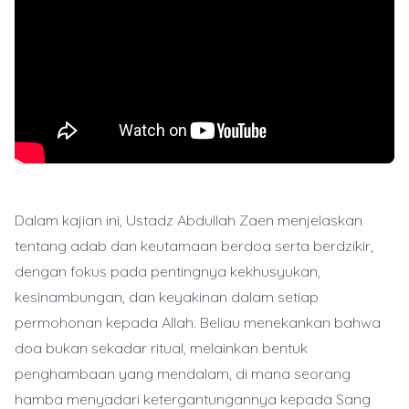
Dalam kajian ini, Ustadz Abdullah Zaen menjelaskan
tentang adab dan keutamaan berdoa serta berdzikir,
dengan fokus pada pentingnya kekhusyukan,
kesinambungan, dan keyakinan dalam setiap
permohonan kepada Allah. Beliau menekankan bahwa
doa bukan sekadar ritual, melainkan bentuk
penghambaan yang mendalam, di mana seorang
hamba menyadari ketergantungannya kepada Sang