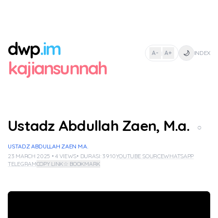
dwp
.im
🌙
A-
A+
INDEX
|
kajiansunnah
Ustadz Abdullah Zaen, M.a.
○
USTADZ ABDULLAH ZAEN M.A.
23 MARCH 2025 • 4 VIEWS
• DURASI: 39:10
YOUTUBE SOURCE
WHATSAPP
TELEGRAM
COPY LINK
☆ BOOKMARK