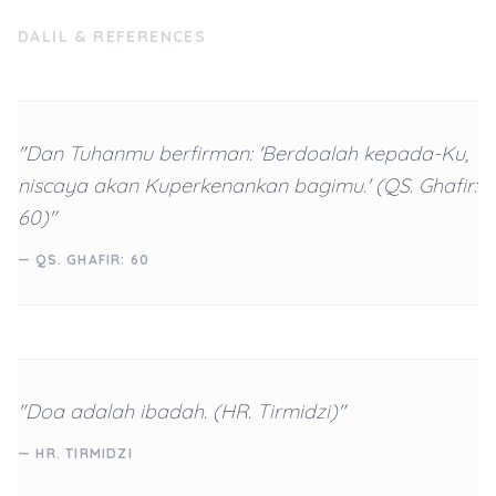
DALIL & REFERENCES
"Dan Tuhanmu berfirman: 'Berdoalah kepada-Ku,
niscaya akan Kuperkenankan bagimu.' (QS. Ghafir:
60)"
— QS. GHAFIR: 60
"Doa adalah ibadah. (HR. Tirmidzi)"
— HR. TIRMIDZI