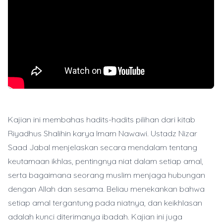
Kajian ini membahas hadits-hadits pilihan dari kitab
Riyadhus Shalihin karya Imam Nawawi. Ustadz Nizar
Saad Jabal menjelaskan secara mendalam tentang
keutamaan ikhlas, pentingnya niat dalam setiap amal,
serta bagaimana seorang muslim menjaga hubungan
dengan Allah dan sesama. Beliau menekankan bahwa
setiap amal tergantung pada niatnya, dan keikhlasan
adalah kunci diterimanya ibadah. Kajian ini juga