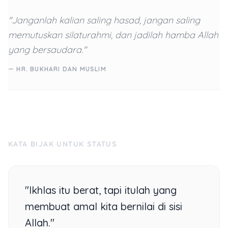
"Janganlah kalian saling hasad, jangan saling
memutuskan silaturahmi, dan jadilah hamba Allah
yang bersaudara."
— HR. BUKHARI DAN MUSLIM
KATA BIJAK UNTUK STATUS
"Ikhlas itu berat, tapi itulah yang
membuat amal kita bernilai di sisi
Allah."