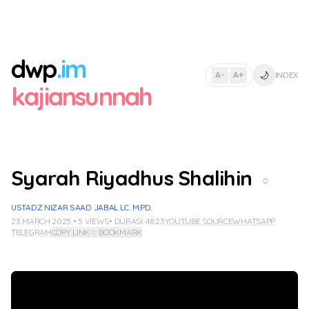
dwp
.im
🌙
A-
A+
INDEX
|
kajiansunnah
Syarah Riyadhus Shalihin
○
USTADZ NIZAR SAAD JABAL LC. M.PD.
23 MARCH 2025 • 5 VIEWS
• DURASI: 48:23
YOUTUBE SOURCE
WHATSAPP
TELEGRAM
COPY LINK
☆ BOOKMARK