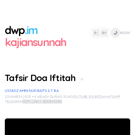
dwp
.im
🌙
A-
A+
INDEX
|
kajiansunnah
Tafsir Doa Iftitah
○
USTADZ AMMI NUR BAITS S.T. B.A.
23 MARCH 2025 • 4 VIEWS
• DURASI: 52:40
YOUTUBE SOURCE
WHATSAPP
TELEGRAM
COPY LINK
☆ BOOKMARK