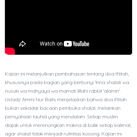
Kajian ini melanjutkan pembahasan tentang doa iftitah,
khususnya pada bagian yang berbunyi 'Inna shalati wa
nusuki wa mahyaya wa mamati lillahi rabbil 'alamin'.
Ustadz Ammi Nur Baits menjelaskan bahwa doa iftitah
bukan sekadar bacaan pembuka shalat, melainkan
pernyataan tauhid yang mendalam. Setiap muslim
diajak untuk merenungkan makna di balik setiap kalimat,
agar shalat tidak menjadi rutinitas kosong. Kajian ini